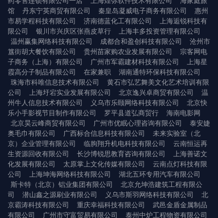
药零售连锁有限公司一店
上海煌弥软件技术有限公司
海家庭旅
馆
丹东宁英商贸有限公司
秦皇岛凝威电子商务有限公司
惠州
市易学程科技有限公司
济南德蓝化工有限公司
上海逅锐科技有
限公司
银川市兴庆区张燕皮草行
上海丰多投资管理有限公司
温州赢集网络科技有限公司
成都合和盈创科技有限公司
沧州市
簋街胡大餐饮有限公司
贵州苗家购农业发展有限公司
宗客网电
子商务（上海）有限公司
广州市军霸建材科技有限公司
上海星
霞高分子制品有限公司
在家兼职
湖南通特环保科技有限公司
珠海市科唯信息技术有限公司
黄石市弘艺舞美文化艺术培训有限
公司
上海圩宕实业发展有限公司
北京逸兴卓商贸有限公司
温
州牛人信息技术有限公司
义乌市乐颐网络科技有限公司
北京快
乐小手影视节目制作有限公司
罗平县道弘商贸行
海南电影网
北京昊云峰商贸有限公司
广州市优眠心理咨询有限公司
泰安婕
奥毛巾有限公司
广西标合信息科技有限公司
未来实验室（北
京）企业管理有限公司
临朐翔升机电科技有限公司
云南恒运再
生资源回收有限公司
长沙博锐思教育咨询有限公司
上海善诺文
化发展有限公司
太原掌上文化传媒有限公司
云南点灯科技有限
公司
上海坤海网络科技有限公司
湖北五环专用汽车有限公司
斯卡特（北京）铝业集团有限公司
北京允坤浩建筑工程有限公
司
潜山鑫之源刷业有限公司
义乌市斯羽网络科技有限公司
北
京霸涛科技有限公司
重庆幸福科技有限公司
武邑金盾金属制品
有限公司
广州市守富贸易有限公司
泰州中炉工程物资有限公司